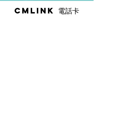
CMLink 電話卡
經銷商
注意事項
​非使用地區使用，除了不能使用以外，亦可能